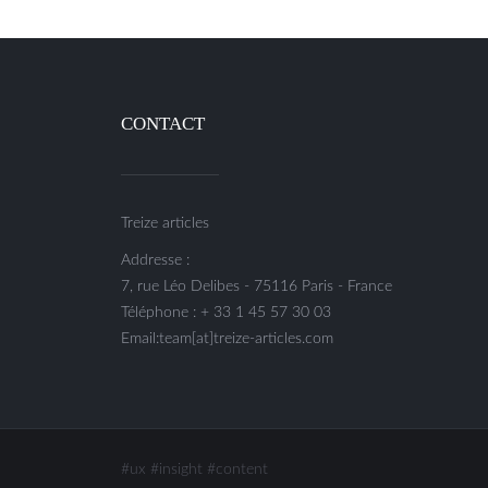
CONTACT
Treize articles
Addresse :
7, rue Léo Delibes - 75116 Paris - France
Téléphone : + 33 1 45 57 30 03
Email:team[at]treize-articles.com
#ux
#insight
#content