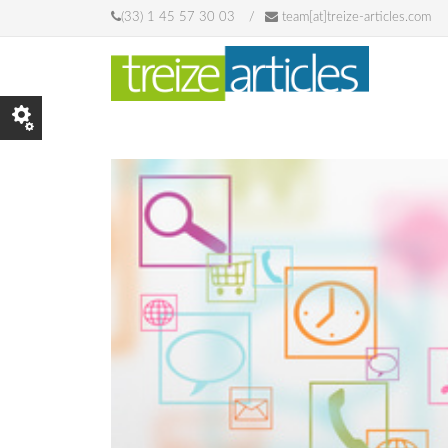
Skip to main content
(33) 1 45 57 30 03
team[at]treize-articles.com
© Konstantin Yuganov - Fo