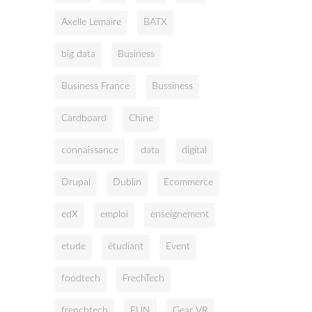
Axelle Lemaire
BATX
-
big data
Business
Business France
Bussiness
Cardboard
Chine
connaissance
data
digital
Drupal
Dublin
Ecommerce
edX
emploi
enseignement
etude
étudiant
Event
foodtech
FrechTech
frenchtech
FUN
Gear VR