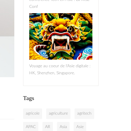
Conf
dragon.png
Voyage au coeur de l'Asie digitale :
HK, Shenzhen, Singapore.
Tags
agricole
agriculture
agritech
APAC
AR
Asia
Asie