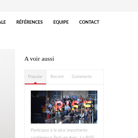
ALE
RÉFÉRENCES
EQUIPE
CONTACT
A voir aussi
Popular
Recent
Comments
rise2.jpg
Participez à la plus importante
conférence Tech en Asie : La RISE