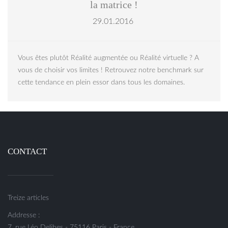
la matrice !
29.01.2016
Vous êtes plutôt Réalité augmentée ou Réalité virtuelle ? A
vous de choisir vos limites ! Retrouvez notre benchmark sur
cette tendance en plein essor dans tous les domaines.
CONTACT
Treize articles
Addresse :
7, rue Léo Delibes - 75116 Paris - France