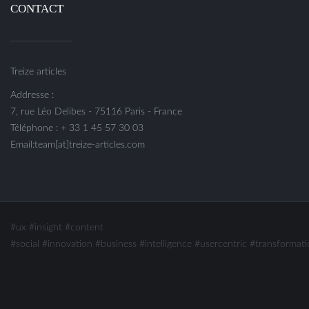
CONTACT
Treize articles
Addresse :
7, rue Léo Delibes - 75116 Paris - France
Téléphone : + 33 1 45 57 30 03
Email:team[at]treize-articles.com
#ux
#insight
#content
#social
#innovation #business #intelligence
#usercentric #transformati