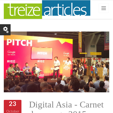
Skip to main content
riseconf-picth-hk3.png
Digital Asia - Carnet
23
October