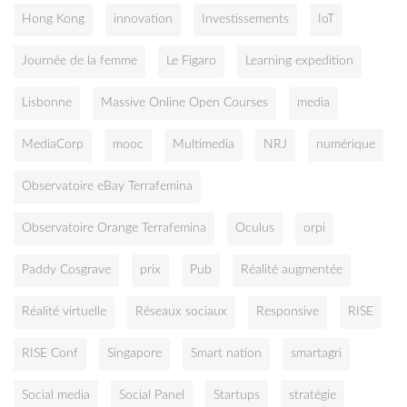
Hong Kong
innovation
Investissements
IoT
Journée de la femme
Le Figaro
Learning expedition
Lisbonne
Massive Online Open Courses
media
MediaCorp
mooc
Multimedia
NRJ
numérique
Observatoire eBay Terrafemina
Observatoire Orange Terrafemina
Oculus
orpi
Paddy Cosgrave
prix
Pub
Réalité augmentée
Réalité virtuelle
Réseaux sociaux
Responsive
RISE
RISE Conf
Singapore
Smart nation
smartagri
Social media
Social Panel
Startups
stratégie