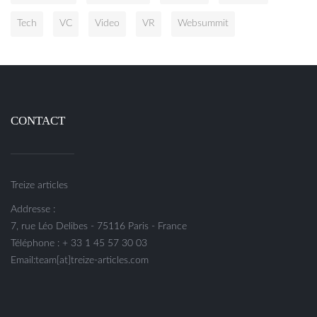
Tech
VC
Video
VR
Websummit
CONTACT
Treize articles
Addresse :
7, rue Léo Delibes - 75116 Paris - France
Téléphone : + 33 1 45 57 30 03
Email:team[at]treize-articles.com