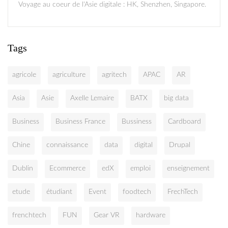
Voyage au coeur de l'Asie digitale : HK, Shenzhen, Singapore.
Tags
agricole
agriculture
agritech
APAC
AR
Asia
Asie
Axelle Lemaire
BATX
big data
Business
Business France
Bussiness
Cardboard
Chine
connaissance
data
digital
Drupal
Dublin
Ecommerce
edX
emploi
enseignement
etude
étudiant
Event
foodtech
FrechTech
frenchtech
FUN
Gear VR
hardware