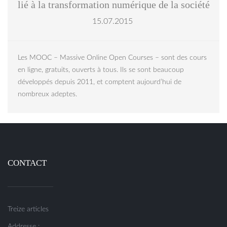
lié à la transformation numérique de la société
15.07.2015
Les MOOC – Massive Online Open Courses – sont des cours
en ligne, gratuits, ouverts à tous. Ils se sont beaucoup
développés depuis 2011, et comptent aujourd’hui de
nombreux adeptes.
CONTACT
Treize articles
Addresse :