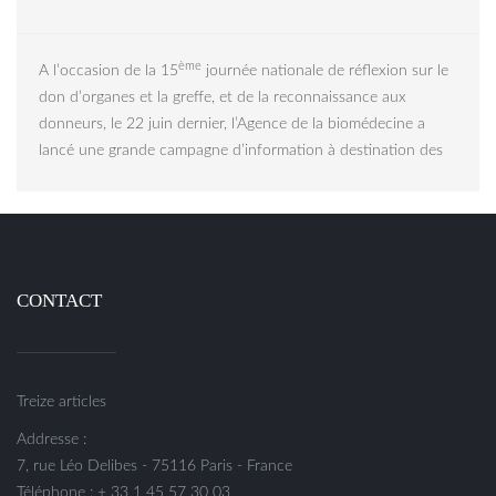
ème
A l’occasion de la 15
journée nationale de réflexion sur le
don d’organes et la greffe, et de la reconnaissance aux
donneurs, le 22 juin dernier, l’Agence de la biomédecine a
lancé une grande campagne d’information à destination des
CONTACT
Treize articles
Addresse :
7, rue Léo Delibes - 75116 Paris - France
Téléphone : + 33 1 45 57 30 03