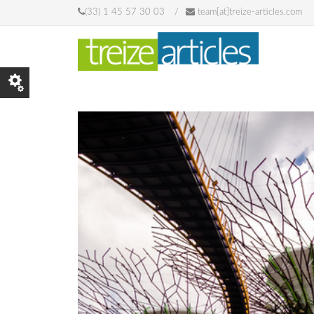
Skip to main content
(33) 1 45 57 30 03
team[at]treize-articles.com
© marinzolich.jpg