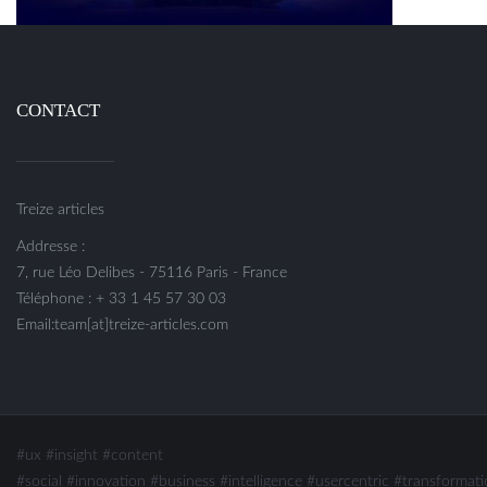
CONTACT
Treize articles
Addresse :
7, rue Léo Delibes - 75116 Paris - France
Téléphone : + 33 1 45 57 30 03
Email:team[at]treize-articles.com
#ux
#insight
#content
#social
#innovation #business #intelligence
#usercentric #transformati