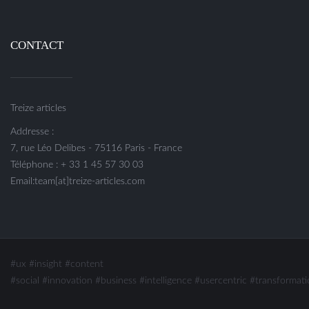
CONTACT
Treize articles
Addresse :
7, rue Léo Delibes - 75116 Paris - France
Téléphone : + 33 1 45 57 30 03
Email:team[at]treize-articles.com
#ux
#insight
#content
#social
#innovation #business #intelligence
#usercentric #transformati