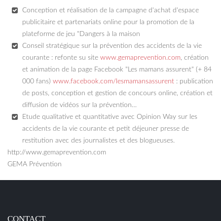
Conception et réalisation de la campagne d'achat d'espace
publicitaire et partenariats online pour la promotion de la
plateforme de jeu "Dangers à la maison
Conseil stratégique sur la prévention des accidents de la vie
courante : refonte su site
www.gemaprevention.com
, création
et animation de la page Facebook "Les mamans assurent" (+ 84
000 fans)
www.facebook.com/lesmamansassurent
: publication
de posts, conception et gestion de concours online, création et
diffusion de vidéos sur la prévention…
Etude qualitative et quantitative avec Opinion Way sur les
accidents de la vie courante et petit déjeuner presse de
restitution avec des journalistes et des blogueuses.
http://www.gemaprevention.com
GEMA Prévention
CONTACT