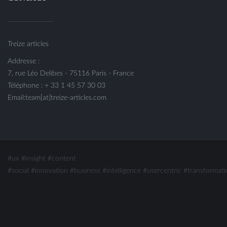
Treize articles
Addresse :
7, rue Léo Delibes - 75116 Paris - France
Téléphone : + 33 1 45 57 30 03
Email:team[at]treize-articles.com
#ux
#insight
#content
#social
#innovation #business #intelligence
#usercentric #transformati